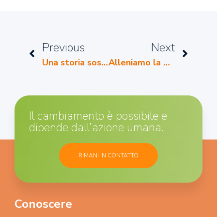
Previous
Next
Una storia sospesa
Alleniamo la mente: giocare in casa
Il cambiamento è possibile e
dipende dall’azione umana.
RIMANI IN CONTATTO
Conoscere