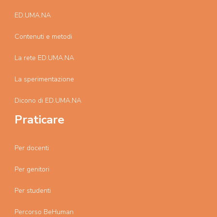
ED.UMA.NA
Contenuti e metodi
La rete ED.UMA.NA
La sperimentazione
Dicono di ED.UMA.NA
Praticare
Per docenti
Per genitori
Per studenti
Percorso BeHuman