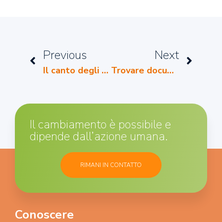
Previous
Next
Il canto degli uccelli
Trovare documentari su Google
Il cambiamento è possibile e
dipende dall’azione umana.
RIMANI IN CONTATTO
Conoscere