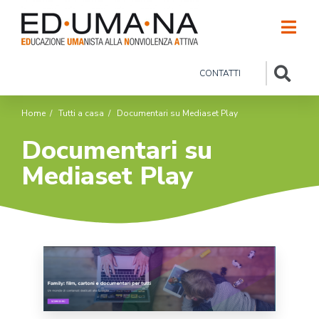
CONTATTI
Home
/
Tutti a casa
/
Documentari su Mediaset Play
Documentari su
Mediaset Play