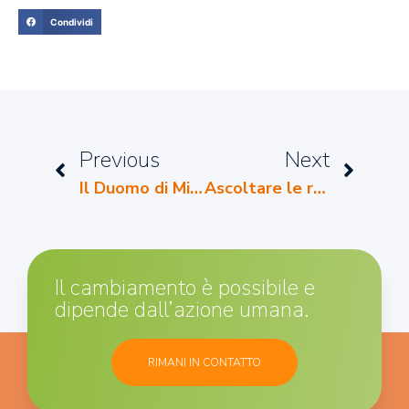
Condividi
Previous
Next
Il Duomo di Milano a 360°
Ascoltare le radio di tutto il mondo
Il cambiamento è possibile e
dipende dall’azione umana.
RIMANI IN CONTATTO