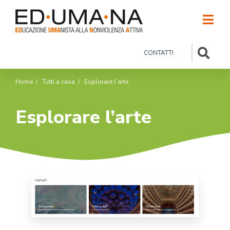
CONTATTI
Home
/
Tutti a casa
/
Esplorare l’arte
Esplorare l’arte