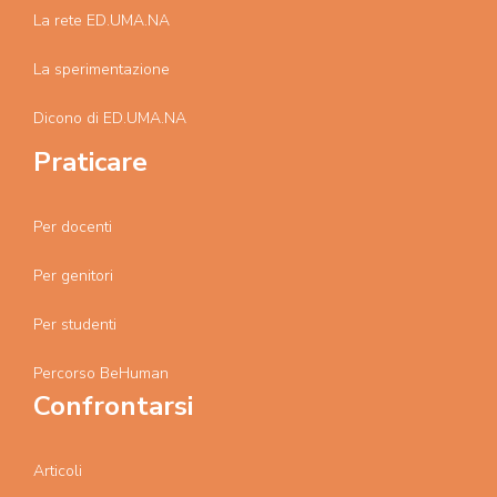
La rete ED.UMA.NA
La sperimentazione
Dicono di ED.UMA.NA
Praticare
Per docenti
Per genitori
Per studenti
Percorso BeHuman
Confrontarsi
Articoli