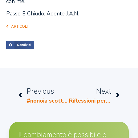
con me.
Passo E Chiudo. Agente J.A.N.
ARTICOLI
Condividi
Previous
Next
#nonoia scottecs
Riflessioni per genitori
Il cambiamento è possibile e