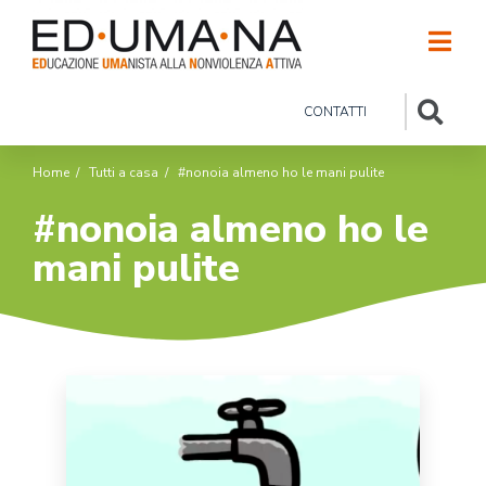
CONTATTI
Home
/
Tutti a casa
/
#nonoia almeno ho le mani pulite
#nonoia almeno ho le
mani pulite