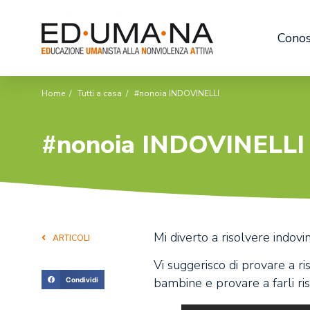
Conos
Home
/
Tutti a casa
/
#nonoia INDOVINELLI
#nonoia INDOVINELLI
Mi diverto a risolvere indovi
ARTICOLI
Vi suggerisco di provare a ri
bambine e provare a farli riso
Condividi