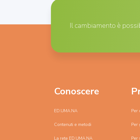
Il cambiamento è possib
Conoscere
P
ED.UMA.NA
Per 
Contenuti e metodi
Per 
La rete ED.UMA.NA
Per 