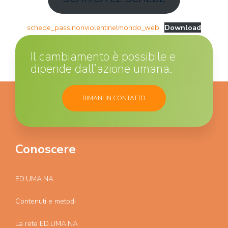
schede_passinonviolentinelmondo_web
Download
Il cambiamento è possibile e
dipende dall’azione umana.
RIMANI IN CONTATTO
Conoscere
ED.UMA.NA
Contenuti e metodi
La rete ED.UMA.NA