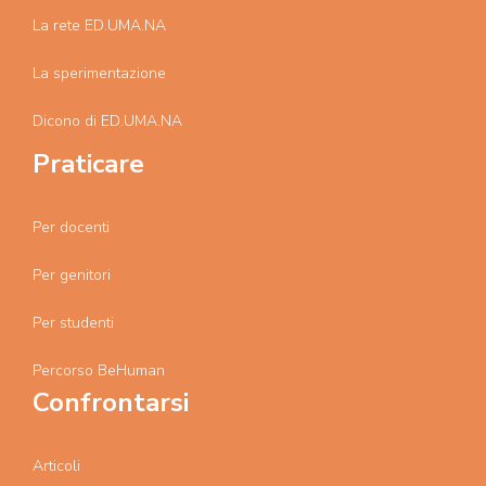
La rete ED.UMA.NA
La sperimentazione
Dicono di ED.UMA.NA
Praticare
Per docenti
Per genitori
Per studenti
Percorso BeHuman
Confrontarsi
Articoli