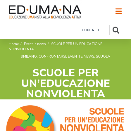
CONTATTI
Home
/
Eventi e news
/
SCUOLE PER UN’EDUCAZIONE
NONVIOLENTA
#MILANO
,
CONFRONTARSI
,
EVENTI E NEWS
,
SCUOLA
SCUOLE PER
UN’EDUCAZIONE
NONVIOLENTA