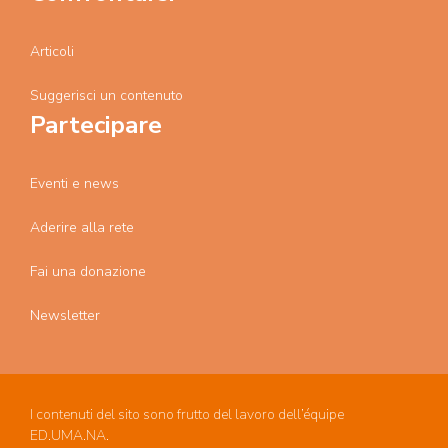
Articoli
Suggerisci un contenuto
Partecipare
Eventi e news
Aderire alla rete
Fai una donazione
Newsletter
I contenuti del sito sono frutto del lavoro dell’équipe
ED.UMA.NA.