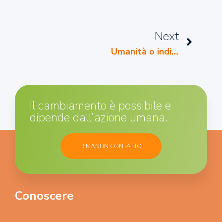
Next
Umanità o indifferenza?
Il cambiamento è possibile e
dipende dall’azione umana.
RIMANI IN CONTATTO
Conoscere