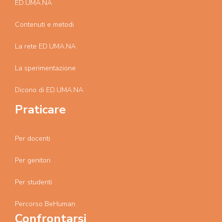
ED.UMA.NA
Contenuti e metodi
La rete ED.UMA.NA
La sperimentazione
Dicono di ED.UMA.NA
Praticare
Per docenti
Per genitori
Per studenti
Percorso BeHuman
Confrontarsi