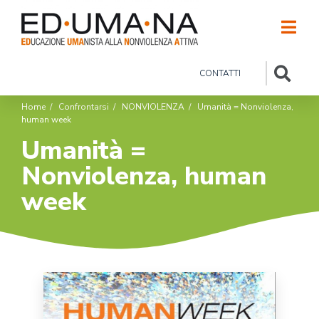
CONTATTI
Home
/
Confrontarsi
/
NONVIOLENZA
/
Umanità = Nonviolenza,
human week
Umanità =
Nonviolenza, human
week