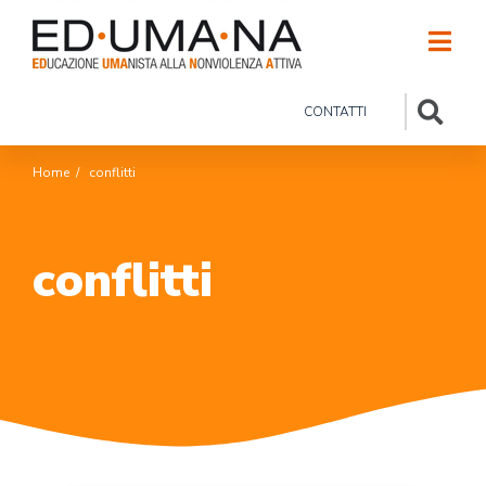
CONTATTI
Home
/
conflitti
conflitti