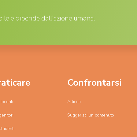
ile e dipende dall’azione umana.
raticare
Confrontarsi
docenti
Articoli
genitori
Suggerisci un contenuto
studenti