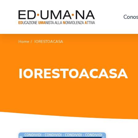
Conos
Home
/
IORESTOACASA
IORESTOACASA