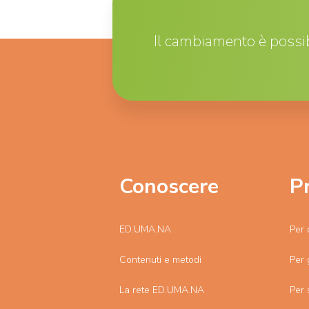
Il cambiamento è possib
Conoscere
P
ED.UMA.NA
Per 
Contenuti e metodi
Per 
La rete ED.UMA.NA
Per 