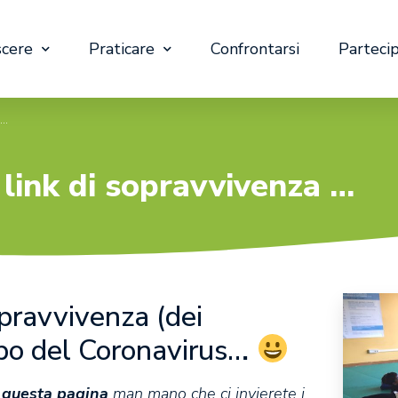
cere
Praticare
Confrontarsi
Parteci
 …
link di sopravvivenza …
opravvivenza (dei
mpo del Coronavirus…
 questa pagina
man mano che ci invierete i