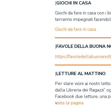
|
GIOCHI IN CASA
Giochi da fare in casa con i b
terranno impegnati facendoli
Giochi da fare in casa
|
FAVOLE DELLA BUONA N
https://favoledellabuonanot
|
LETTURE AL MATTINO
Per stare vicini ai nostri let
dalla Libreria dei Ragazzi” o
Facebook due letture, una per
v
isita la pagina