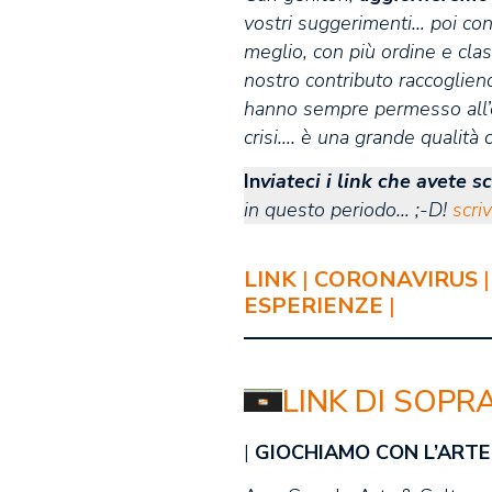
vostri suggerimenti… poi co
meglio, con più ordine e clas
nostro contributo raccogliend
hanno sempre permesso all’
crisi…. è una grande qualità 
In
viateci i link che avete s
in questo periodo… ;-D!
scriv
LINK
|
CORONAVIRUS
ESPERIENZE
|
LINK DI SOPR
|
GIOCHIAMO CON L’ARTE