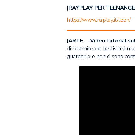
|
RAYPLAY PER TEENANG
https://www.raiplay.it/teen/
|
ARTE
–
Video tutorial su
di costruire dei bellissimi m
guardarlo e non ci sono cont