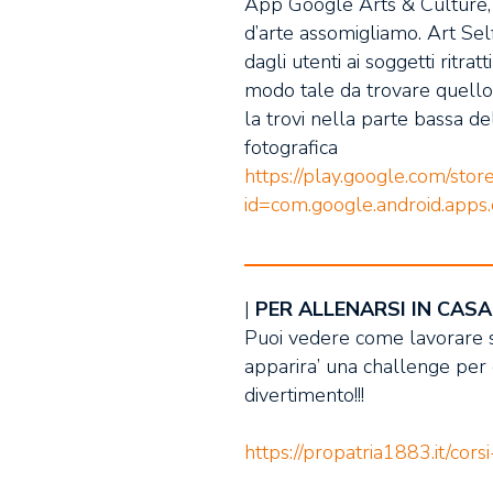
App Google Arts & Culture, 
d’arte assomigliamo. Art Selfi
dagli utenti ai soggetti ritra
modo tale da trovare quello
la trovi nella parte bassa d
fotografica
https://play.google.com/store
id=com.google.android.apps.
|
PER ALLENARSI IN CASA
Puoi vedere come lavorare su
apparira’ una challenge per d
divertimento!!!
https://propatria1883.it/cors