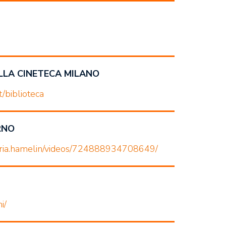
ELLA CINETECA MILANO
t/biblioteca
RNO
reria.hamelin/videos/724888934708649/
i/