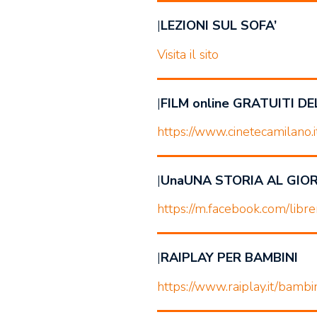
|
LEZIONI SUL SOFA’
Visita il sito
|
FILM online GRATUITI D
https://www.cinetecamilano.i
|
UnaUNA STORIA AL GIO
https://m.facebook.com/lib
|
RAIPLAY PER BAMBINI
https://www.raiplay.it/bambin