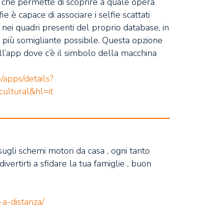
che permette di scoprire a quale opera
e è capace di associare i selfie scattati
tti nei quadri presenti del proprio database, in
 più somigliante possibile. Questa opzione
ell’app dove c’è il simbolo della macchina
/apps/details?
cultural&hl=it
gli schemi motori da casa , ogni tanto
ivertirti a sfidare la tua famiglie , buon
i-a-distanza/