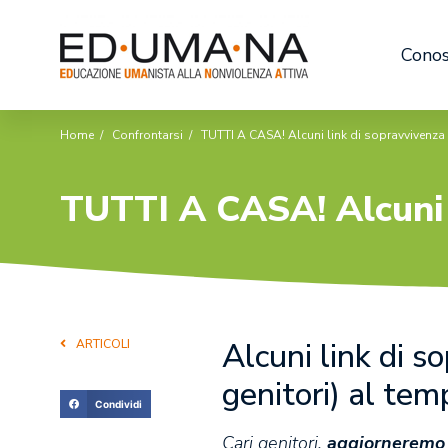
Conos
Home
/
Confrontarsi
/
TUTTI A CASA! Alcuni link di sopravvivenza
TUTTI A CASA! Alcuni 
Alcuni link di s
ARTICOLI
genitori) al te
Condividi
Cari genitori,
aggiorneremo