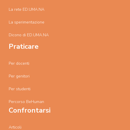
La rete ED.UMA.NA
La sperimentazione
Dicono di ED.UMA.NA
Praticare
Per docenti
Per genitori
Per studenti
Percorso BeHuman
Confrontarsi
Articoli