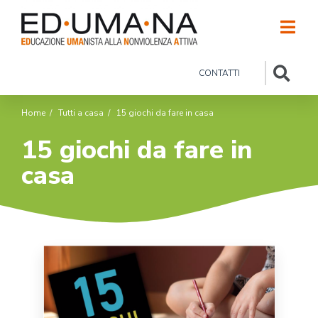
CONTATTI
Home
/
Tutti a casa
/
15 giochi da fare in casa
15 giochi da fare in
casa