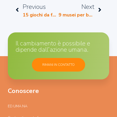
Previous
Next
15 giochi da fare in casa
9 musei per bambini da vedere a casa
Il cambiamento è possibile e
dipende dall’azione umana.
RIMANI IN CONTATTO
Conoscere
ED.UMA.NA