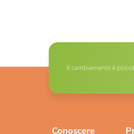
Il cambiamento è possib
Conoscere
P