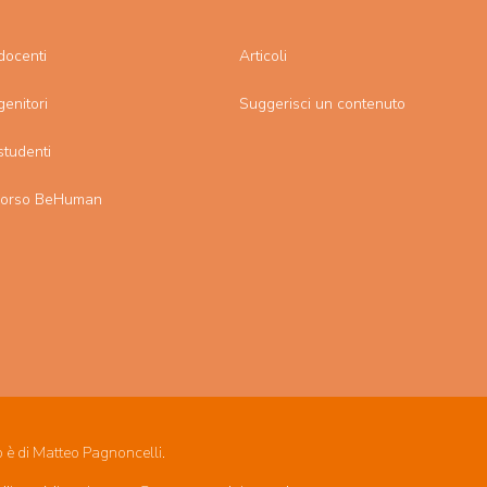
docenti
Articoli
genitori
Suggerisci un contenuto
studenti
corso BeHuman
o è di Matteo Pagnoncelli.