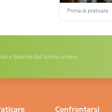
Prima di praticare
ile e dipende dall’azione umana.
raticare
Confrontarsi