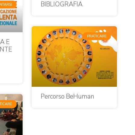
BIBLIOGRAFIA
NTARSI
PRATICARE
A E
NTE
Percorso BeHuman
TICARE