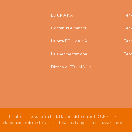
ED.UMA.NA
Per 
Contenuti e metodi
Per 
La rete ED.UMA.NA
Per 
La sperimentazione
Per
Dicono di ED.UMA.NA
I contenuti del sito sono frutto del lavoro dell’équipe ED.UMA.NA.
L’elaborazione dei testi è a cura di Sabina Langer. La realizzazione del sit