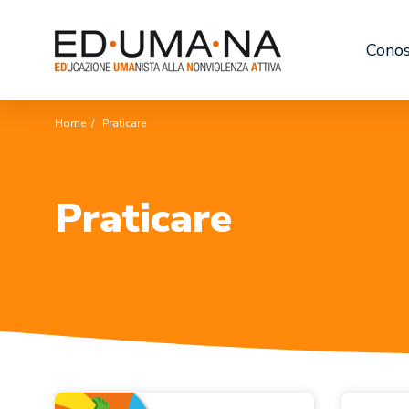
Conos
Home
/
Praticare
Praticare