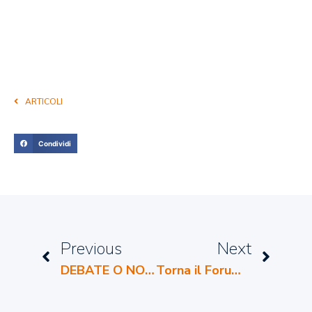
ARTICOLI
Condividi
Previous
Next
DEBATE O NON DEBATE?
Torna il Forum Scuole per un’educazione nonviolenta. E cresce!