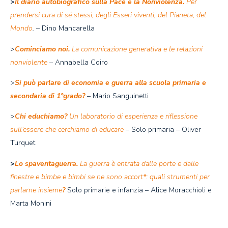
>
Il diario autobiografico sulla Pace e la Nonviolenza.
Per
prendersi cura di sé stessi, degli Esseri viventi, del Pianeta, del
Mondo
.
– Dino Mancarella
>
Cominciamo noi.
La comunicazione generativa e le relazioni
nonviolente
– Annabella Coiro
>
Si può parlare di economia e guerra alla scuola primaria e
secondaria di 1°grado?
– Mario Sanguinetti
>
Chi educhiamo?
Un laboratorio di esperienza e riflessione
sull’essere che cerchiamo di educare
– Solo primaria – Oliver
Turquet
>
Lo spaventaguerra.
La guerra è entrata dalle porte e dalle
finestre e bimbe e bimbi se ne sono accort*: quali strumenti per
parlarne insieme
?
Solo primarie e infanzia – Alice Moracchioli e
Marta Monini