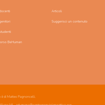
docenti
Articoli
genitori
Suggerisci un contenuto
studenti
corso BeHuman
o è di Matteo Pagnoncelli.
 Milano MI – edumana@centrononviolenzattiva.org