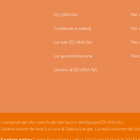
ED.UMA.NA
Per 
Contenuti e metodi
Per 
La rete ED.UMA.NA
Per 
La sperimentazione
Per
Dicono di ED.UMA.NA
I contenuti del sito sono frutto del lavoro dell’équipe ED.UMA.NA.
L’elaborazione dei testi è a cura di Sabina Langer. La realizzazione del sit
Cookies policy
Centro Nonviolenza Attiva. Via Guido Mazzali 5 20132