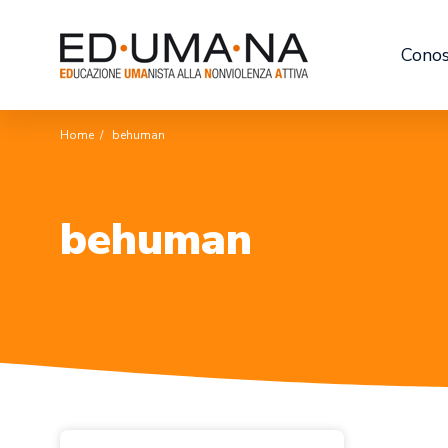
Conos
Home
/
behuman
behuman