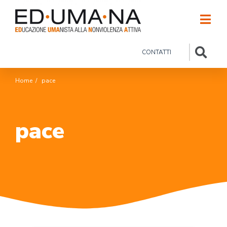
CONTATTI
Home
/
pace
pace