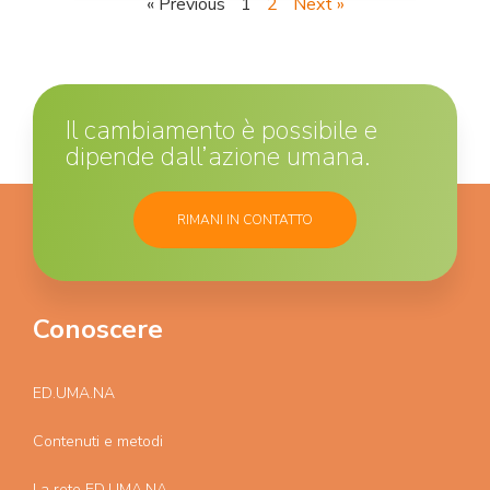
« Previous
1
2
Next »
Il cambiamento è possibile e
dipende dall’azione umana.
RIMANI IN CONTATTO
Conoscere
ED.UMA.NA
Contenuti e metodi
La rete ED.UMA.NA