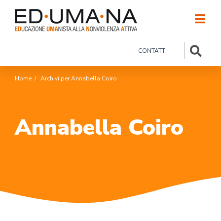
CONTATTI
Home
/
Archivi per Annabella Coiro
Annabella Coiro